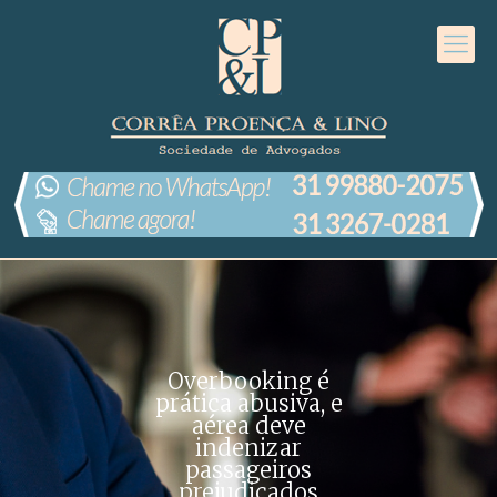
Overbooking é
prática abusiva, e
aérea deve
indenizar
passageiros
prejudicados