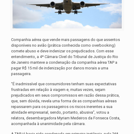
Companhia aérea que vende mais passagens do que assentos
disponíveis no avião (prática conhecida como overbooking)
comete abuso e deve indenizar os prejudicados. Com esse
entendimento, a 4ª Câmara Cível do Tribunal de Justiça do Rio
de Janeiro manteve a condenação da companhia aérea TAP a
pagar R$ 15 mil de indenização por danos morais a uma
passageira.
“É inadmissível que consumidores tenham suas expectativas
frustradas em relação à viagem e, muitas vezes, sejam
prejudicados em seus compromissos em razão dessa prática,
que, sem dúvida, revela uma forma de as companhias aéreas
repassarem para os passageiros os riscos inerentes a sua
atividade empresarial, sendo, portanto, abusiva”, votou a
relatora, desembargadora Myriam Medeiros da Fonseca Costa,
acompanhada à unanimidade pela câmara.
A TAP já havia sido condenada em primeira instância, pela 26ª